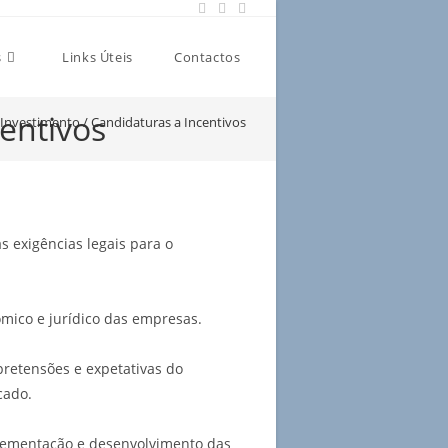
s
Links Úteis
Contactos
centivos
 Investimento / Candidaturas a Incentivos
 exigências legais para o
mico e jurídico das empresas.
retensões e expetativas do
cado.
plementação e desenvolvimento das