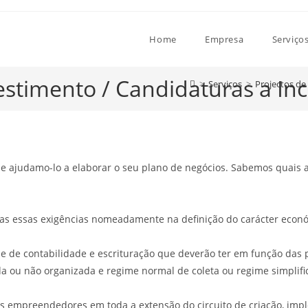
Home
Empresa
Serviço
estimento / Candidaturas a In
>
Serviços
>
Projectos de
e ajudamo-lo a elaborar o seu plano de negócios. Sabemos quais as
as essas exigências nomeadamente na definição do carácter econó
e contabilidade e escrituração que deverão ter em função das p
a ou não organizada e regime normal de coleta ou regime simplifi
dos empreendedores em toda a extensão do circuito de criação, im