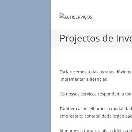
Skip
to
content
Projectos de Inv
Esclarecemos todas as suas dúvidas 
implementar e licenciar.
Os nossos serviços respondem a tod
Também aconselhamos a modalidade d
empresário: contabilidade organizad
Ajudamos a tornar reais as ideias 